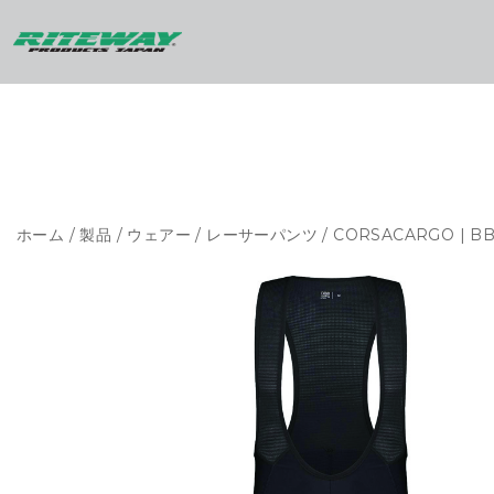
ホーム
/
製品
/
ウェアー
/
レーサーパンツ
/ CORSACARGO | B