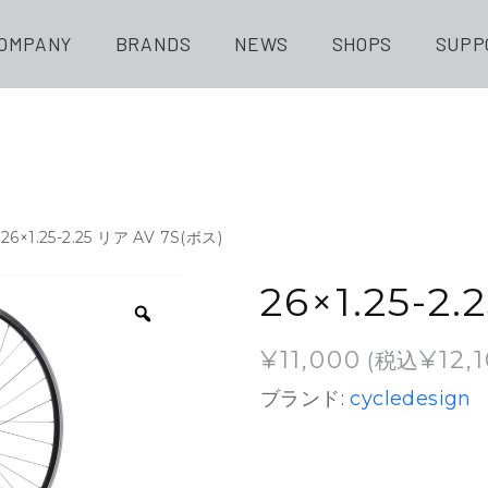
OMPANY
BRANDS
NEWS
SHOPS
SUPP
 26×1.25-2.25 リア AV 7S(ボス)
26×1.25-2
¥
11,000
¥
12,
(税込
ブランド:
cycledesign