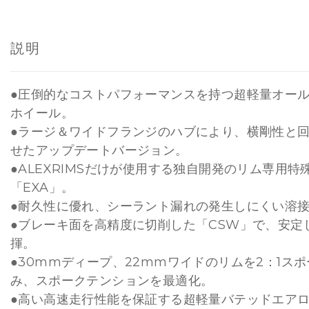
説明
●圧倒的なコストパフォーマンスを持つ超軽量オー
ホイール。
●ラージ＆ワイドフランジのハブにより、横剛性と
せたアップデートバージョン。
●ALEXRIMSだけが使用する独自開発のリム専用特
「EXA」。
●耐久性に優れ、シーラント漏れの発生しにくい溶
●ブレーキ面を高精度に切削した「CSW」で、安定
揮。
●30mmディープ、22mmワイドのリムを2：1ス
み、スポークテンションを最適化。
●高い高速走行性能を保証する超軽量バテッドエア