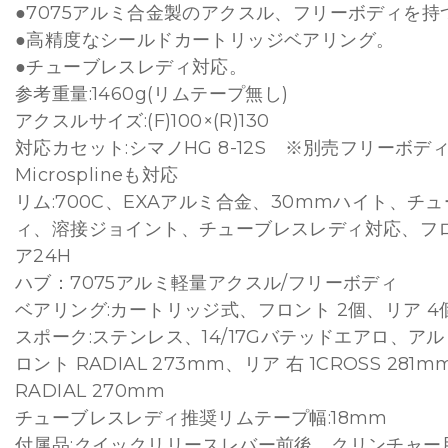
●7075アルミ合金製のアクスル、フリーボディを持
●高精度なシールドカートリッジベアリング。
●チューブレスレディ対応。
参考重量:1460g(リムテープ無し)
アクスルサイズ:(F)100×(R)130
対応カセット:シマノHG 8-12S ※別売フリーボデ
Microsplineも対応
リム:700C、EXAアルミ合金、30mmハイト、チ
ィ、溶接ジョイント、チューブレスレディ対応、フロ
ア24H
ハブ：7075アルミ軽量アクスル/フリーボディ
ベアリング:カートリッジ式、フロント 2個、リア 4
スポーク:ステンレス、14/17Gバテッドエアロ、ア
ロント RADIAL 273mm、リア 右 1CROSS 281
RADIAL 270mm
チューブレスレディ推奨リムテープ幅:18mm
付属品:クイックリリースレバー前後、クリンチャー