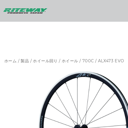
ホーム
/
製品
/
ホイール回り
/
ホイール
/
700C
/ ALX473 EVO