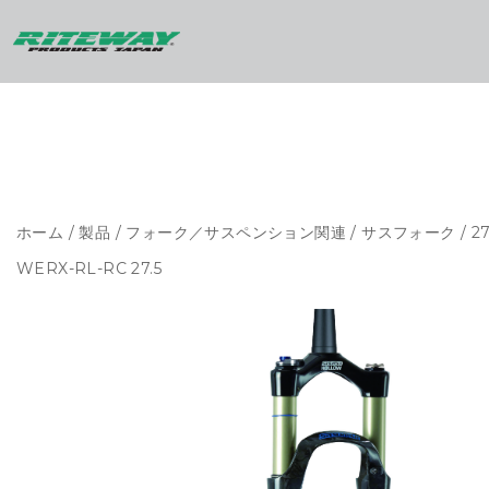
ホーム
/
製品
/
フォーク／サスペンション関連
/
サスフォーク
/
2
WERX-RL-RC 27.5