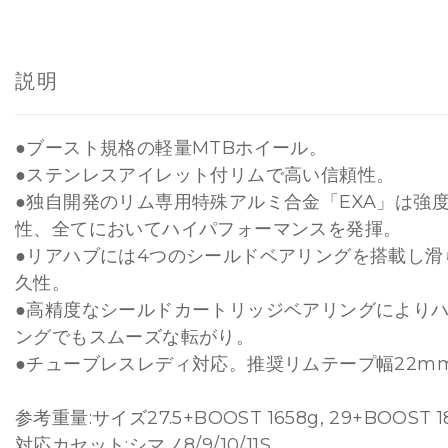
説明
●ブースト規格の軽量MTBホイール。
●ステンレスアイレット付リムで高い信頼性。
●独自開発のリム専用特殊アルミ合金「EXA」は強
性、全てにおいてハイパフォーマンスを発揮。
●リアハブには4つのシールドベアリングを搭載し滑
久性。
●高精度なシールドカートリッジベアリングにより
ングでもスムーズな転がり。
●チューブレスレディ対応。推奨リムテープ幅22m
参考重量:サイズ27.5+BOOST 1658g, 29+BOOST 1
対応カセット:シマノ8/9/10/11S