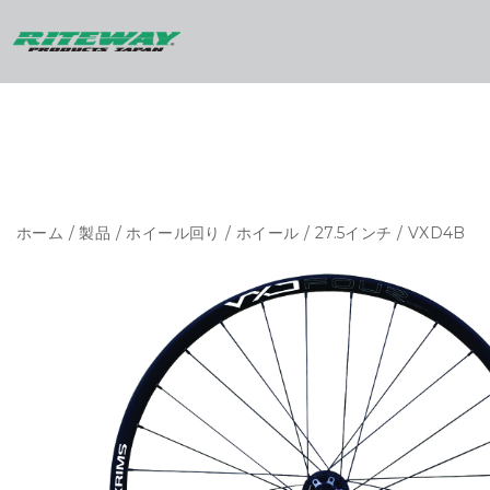
ホーム
/
製品
/
ホイール回り
/
ホイール
/
27.5インチ
/ VXD4B