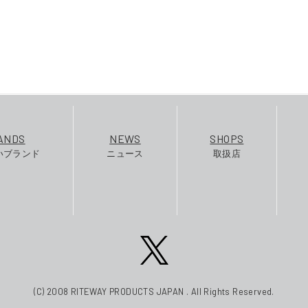
ANDS
NEWS
SHOPS
いブランド
ニュース
取扱店
(C) 2008 RITEWAY PRODUCTS JAPAN . All Rights Reserved.