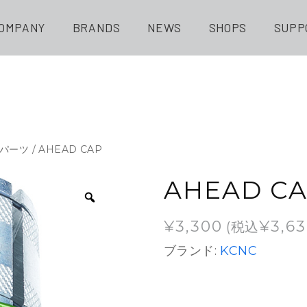
OMPANY
BRANDS
NEWS
SHOPS
SUPP
パーツ
/ AHEAD CAP
AHEAD C
¥
3,300
¥
3,6
(税込
ブランド:
KCNC