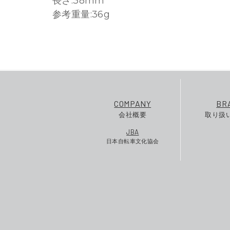
長さ:38mm
参考重量:36g
COMPANY
BR
会社概要
取り扱
JBA
日本自転車文化協会