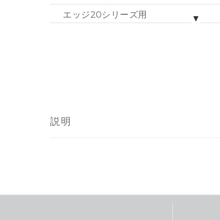
エッジ20シリーズ用
▼
エッジ520/820シリーズ用
エッジ830/530用
（生産
ヴィヴォ アクティブ4S用
ヴィヴォ アクティブ4用
エッジ1040用
説明
エッジ540/840用
フォアランナー255用
エッジエクスプローラー2用
エッジ1050用