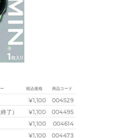
ラー
税込価格
商品コード
¥1,100
004529
終了）
¥1,100
004495
¥1,100
004614
¥1,100
004473