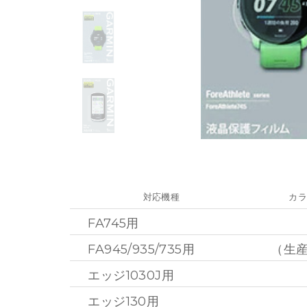
対応機種
カ
FA745用
FA945/935/735用
（生産
エッジ1030J用
エッジ130用