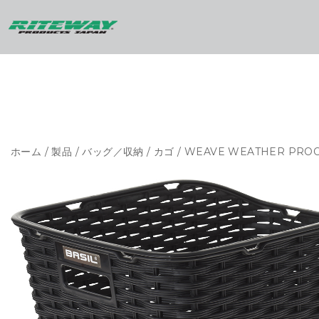
ホーム
/
製品
/
バッグ／収納
/
カゴ
/ WEAVE WEATHER PRO