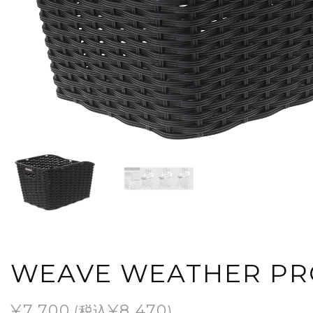
WEAVE WEATHER P
¥
7,700
¥
8,470
(税込
)