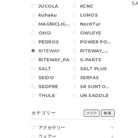
S
JUCOLA
KCNC
kuhaku
LUMOS
MAGNICLIGHT
NordTur
OHGI
OWLEYE
PEDROS
POWER POSITION BALL
RITEWAY
RITEWAY_AM_PA
RITEWAY_PA
S-PARTS
SALT
SALT PLUS
SEIDO
SERFAS
SKOPRE
SR SUNTOUR
THULE
UN SADDLE
カテゴリー
クリア
検索
アクセサリー
ウェアー