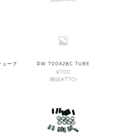
5 チューブ
RW 700X28C TUBE
¥
700
(税込
¥
770
)