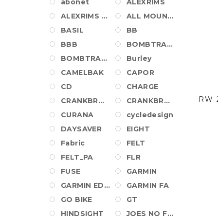
abonet
ALEXRIMS
ALEXRIMS WHEEL
ALL MOUNTAIN STYLE
BASIL
BB
BBB
BOMBTRACK
BOMBTRACK_PA
Burley
CAMELBAK
CAPOR
CD
CHARGE
RW 
CRANKBROTHERS
CRANKBROTHERS SHOES
CURANA
cycledesign
DAYSAVER
EIGHT
Fabric
FELT
FELT_PA
FLR
FUSE
GARMIN
GARMIN EDGE
GARMIN FA
GO BIKE
GT
HINDSIGHT
JOES NO FLATS