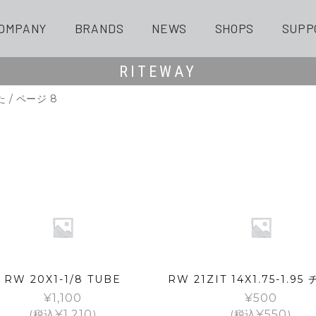
OMPANY
BRANDS
NEWS
SHOPS
SUPP
RITEWAY
た
/ ページ 8
RW 20X1-1/8 TUBE
RW 21ZIT 14X1.75-1.9
¥
1,100
¥
500
(税込
¥
1,210
)
(税込
¥
550
)