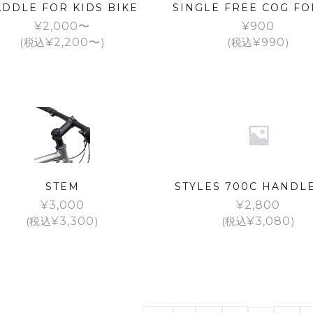
ADDLE FOR KIDS BIKE
SINGLE FREE COG FO
¥
2,000
¥
900
(税込
¥
2,200
)
(税込
¥
990
)
STEM
STYLES 700C HANDL
¥
3,000
¥
2,800
(税込
¥
3,300
)
(税込
¥
3,080
)