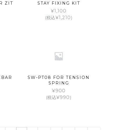
R ZIT
STAY FIXING KIT
¥
1,100
(税込
¥
1,210
)
EBAR
SW-PT08 FOR TENSION
SPRING
¥
900
(税込
¥
990
)