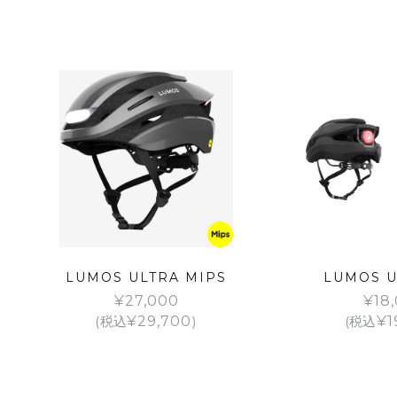
LUMOS ULTRA MIPS
LUMOS U
¥
27,000
¥
18
(税込
¥
29,700
)
(税込
¥
1