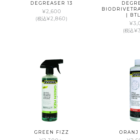
DEGREASER 13
DEGR
BIODRIVETR
¥
2,600
| BT
(税込
¥
2,860
)
¥
3,
(税込
¥
GREEN FIZZ
ORANJ