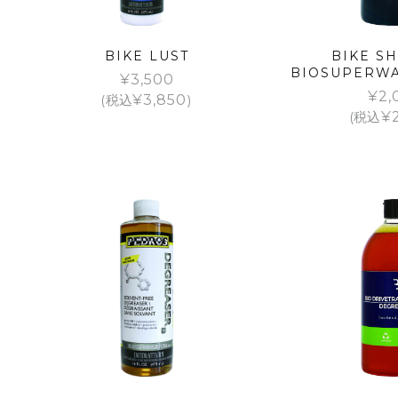
BIKE LUST
BIKE S
BIOSUPERWAS
¥
3,500
¥
2,
(税込
¥
3,850
)
(税込
¥