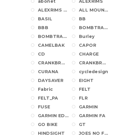
abonet
ALEXRIMS
ALEXRIMS WHEEL
ALL MOUNTAIN STYLE
BASIL
BB
BBB
BOMBTRACK
BOMBTRACK_PA
Burley
CAMELBAK
CAPOR
CD
CHARGE
CRANKBROTHERS
CRANKBROTHERS SHOES
CURANA
cycledesign
DAYSAVER
EIGHT
Fabric
FELT
FELT_PA
FLR
FUSE
GARMIN
GARMIN EDGE
GARMIN FA
GO BIKE
GT
HINDSIGHT
JOES NO FLATS