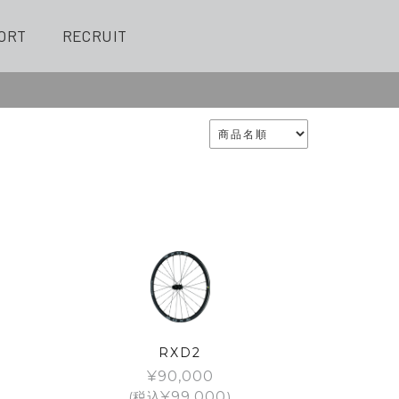
ORT
RECRUIT
RXD2
¥
90,000
(税込
¥
99,000
)