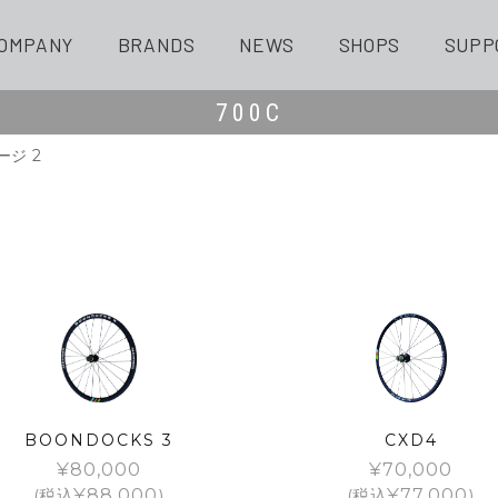
OMPANY
BRANDS
NEWS
SHOPS
SUPP
700C
ージ 2
BOONDOCKS 3
CXD4
¥
80,000
¥
70,000
(税込
¥
88,000
)
(税込
¥
77,000
)