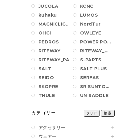
JUCOLA
KCNC
kuhaku
LUMOS
MAGNICLIGHT
NordTur
OHGI
OWLEYE
PEDROS
POWER POSITION BALL
RITEWAY
RITEWAY_AM_PA
RITEWAY_PA
S-PARTS
SALT
SALT PLUS
SEIDO
SERFAS
SKOPRE
SR SUNTOUR
THULE
UN SADDLE
カテゴリー
クリア
検索
アクセサリー
ウェアー