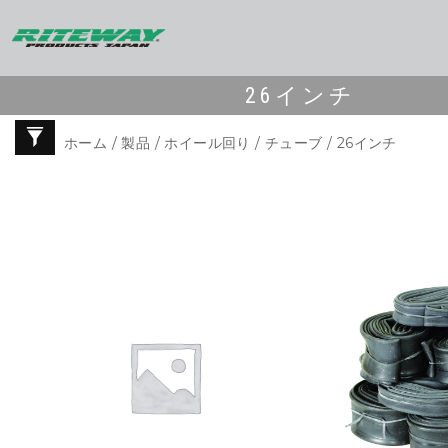
26インチ
ホーム
/
製品
/
ホイール回り
/
チューブ
/ 26インチ