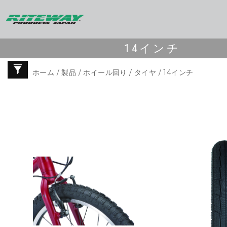
14インチ
ホーム
/
製品
/
ホイール回り
/
タイヤ
/ 14インチ