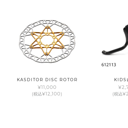
KASDITOR DISC ROTOR
KID
¥
11,000
¥
2,
(税込
¥
12,100
)
(税込
¥