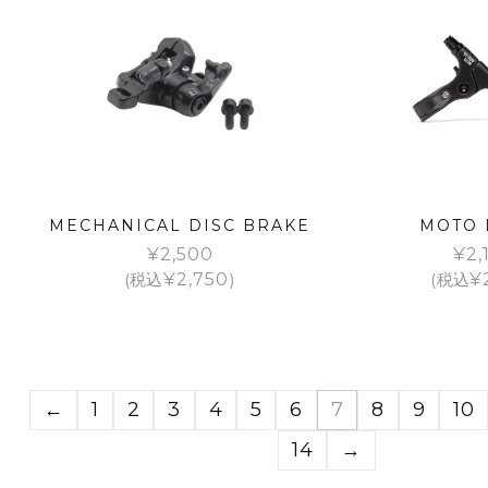
MECHANICAL DISC BRAKE
MOTO 
¥
2,500
¥
2,
(税込
¥
2,750
)
(税込
¥
←
1
2
3
4
5
6
7
8
9
10
14
→