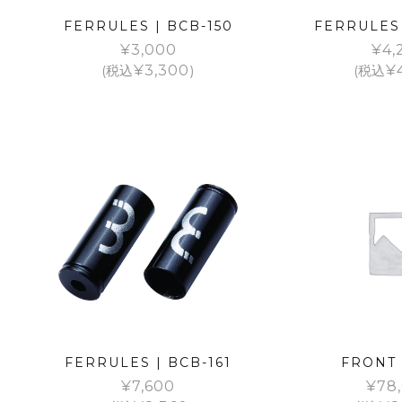
FERRULES | BCB-150
FERRULES 
¥
3,000
¥
4,
(税込
¥
3,300
)
(税込
¥
FERRULES | BCB-161
FRONT
¥
7,600
¥
78