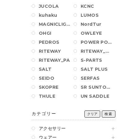
JUCOLA
KCNC
kuhaku
LUMOS
MAGNICLIGHT
NordTur
OHGI
OWLEYE
PEDROS
POWER POSITION BALL
RITEWAY
RITEWAY_AM_PA
RITEWAY_PA
S-PARTS
SALT
SALT PLUS
SEIDO
SERFAS
SKOPRE
SR SUNTOUR
THULE
UN SADDLE
カテゴリー
クリア
検索
アクセサリー
ウェアー