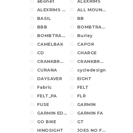
abonet
ALEXRIMS
ALEXRIMS WHEEL
ALL MOUNTAIN STYLE
BASIL
BB
BBB
BOMBTRACK
BOMBTRACK_PA
Burley
CAMELBAK
CAPOR
CD
CHARGE
CRANKBROTHERS
CRANKBROTHERS SHOES
CURANA
cycledesign
DAYSAVER
EIGHT
Fabric
FELT
FELT_PA
FLR
FUSE
GARMIN
GARMIN EDGE
GARMIN FA
GO BIKE
GT
HINDSIGHT
JOES NO FLATS