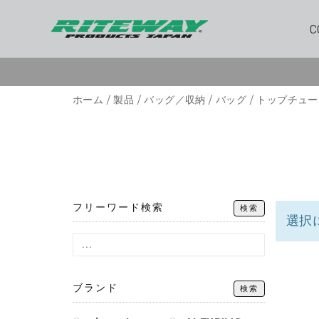
C
ホーム
/
製品
/
バッグ／収納
/
バッグ
/ トップチュ
フリーワード検索
検索
選択
ブランド
検索