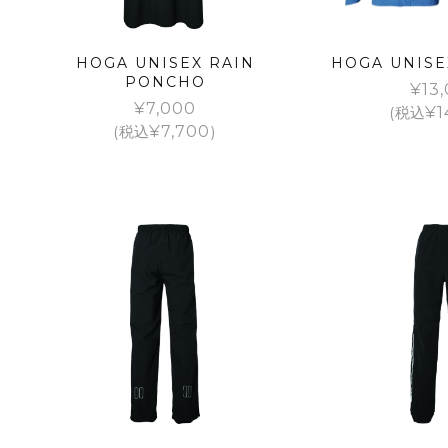
HOGA UNISEX RAIN
HOGA UNIS
PONCHO
¥
13
¥
7,000
(税込
¥
1
(税込
¥
7,700
)