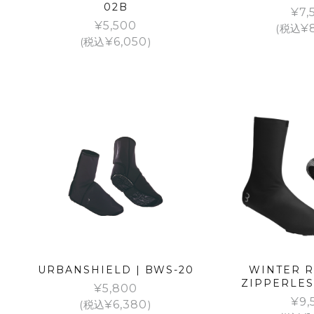
02B
¥
7,
¥
5,500
(税込
¥
(税込
¥
6,050
)
URBANSHIELD | BWS-20
WINTER R
ZIPPERLES
¥
5,800
¥
9,
(税込
¥
6,380
)