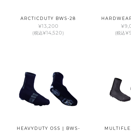
ARCTICDUTY BWS-28
HARDWEAR
¥
13,200
¥
9,
(税込
¥
14,520
)
(税込
¥
HEAVYDUTY OSS | BWS-
MULTIFLE