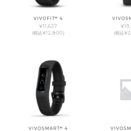
VIVOFIT
®
4
VIVOS
¥
11,637
¥
19
(税込
¥
12,800
)
(税込
¥
2
VIVOSMART
®
4
VIVOS