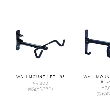
WALLMOUNT | BTL-93
WALLMOUNT
BTL
¥
4,800
¥
7,
(税込
¥
5,280
)
(税込
¥