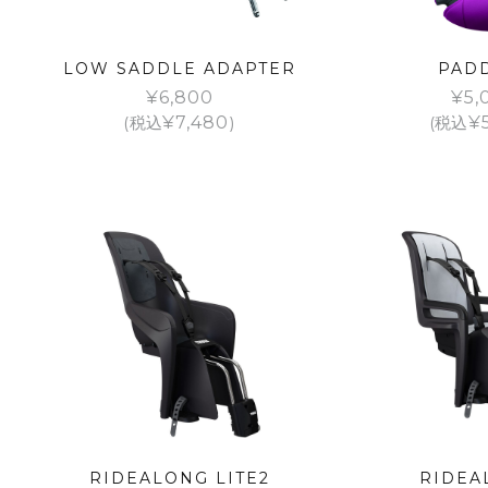
LOW SADDLE ADAPTER
PAD
¥
6,800
¥
5,
(税込
¥
7,480
)
(税込
¥
RIDEALONG LITE2
RIDEA