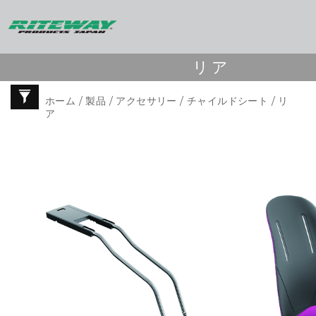
リア
ホーム
/
製品
/
アクセサリー
/
チャイルドシート
/ リ
ア