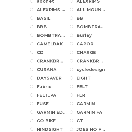
abonet
ALEXRIMS
ALEXRIMS WHEEL
ALL MOUNTAIN STYLE
BASIL
BB
BBB
BOMBTRACK
BOMBTRACK_PA
Burley
CAMELBAK
CAPOR
CD
CHARGE
CRANKBROTHERS
CRANKBROTHERS SHOES
CURANA
cycledesign
DAYSAVER
EIGHT
Fabric
FELT
FELT_PA
FLR
FUSE
GARMIN
GARMIN EDGE
GARMIN FA
GO BIKE
GT
HINDSIGHT
JOES NO FLATS