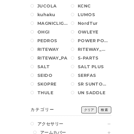
JUCOLA
KCNC
kuhaku
LUMOS
MAGNICLIGHT
NordTur
OHGI
OWLEYE
PEDROS
POWER POSITION BALL
RITEWAY
RITEWAY_AM_PA
RITEWAY_PA
S-PARTS
SALT
SALT PLUS
SEIDO
SERFAS
SKOPRE
SR SUNTOUR
THULE
UN SADDLE
カテゴリー
クリア
検索
アクセサリー
アームカバー