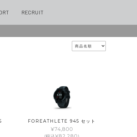
ORT
RECRUIT
5
FOREATHLETE 945 セット
¥
74,800
(税込
¥
82,280
)