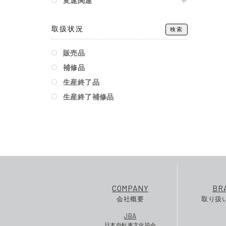
変速関連
取扱状況
検索
販売品
補修品
生産終了品
生産終了補修品
COMPANY
BR
会社概要
取り扱
JBA
日本自転車文化協会