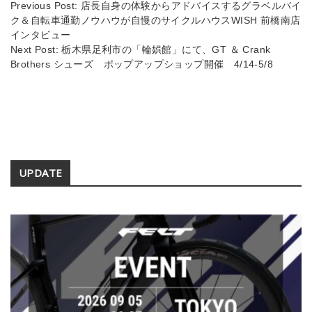
s
n
Previous Post:
店長自身の体験からアドバイスするグラベルバイ
ク＆自転車通勤ノウハウが自慢のサイクルハウスWISH 前橋南店
k
インタビュー
Next Post:
栃木県足利市の「輪娯館」にて、GT ＆ Crank
Brothers シューズ ポップアップショップ開催 4/14-5/8
Secondary
UPDATE
Sidebar