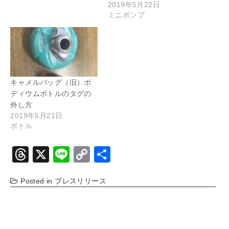
2019年5月22日
ミニポンプ
キャメルバッグ（旧）ポ
ディウムボトルのタグの
外し方
2019年5月21日
ボトル
T
X
Li
C
共
hr
n
o
有
Posted in
プレスリリース
e
e
p
a
y
d
Li