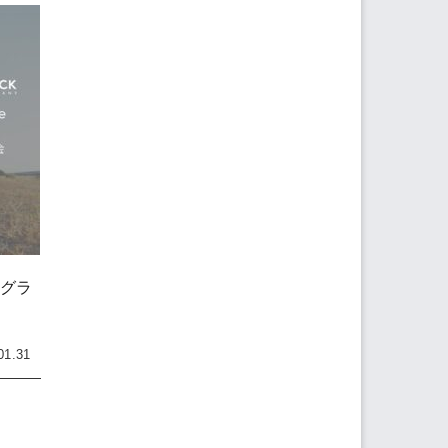
（グラ
01.31