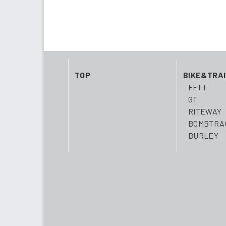
TOP
BIKE&TRA
FELT
GT
RITEWAY
BOMBTRA
BURLEY