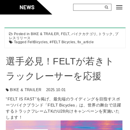
Skip
to
content
Posted in
BIKE & TRAILER
,
FELT
,
バイクカテゴリ
,
トラック
,
プ
レスリリース
Tagged
FeltBicycles
,
#FELT Bicycles
,
fix_article
選手必見！FELTが若きト
ラックレーサーを応援
BIKE & TRAILER
2025.10.01
“FELT IS FAST”を掲げ、最先端のライディングを目指すスポ
ーツバイクブランド「FELT Bicycles」は、世界の舞台で活躍
するトラックフレームTKのU28向けキャンペーンを実施いた
します！