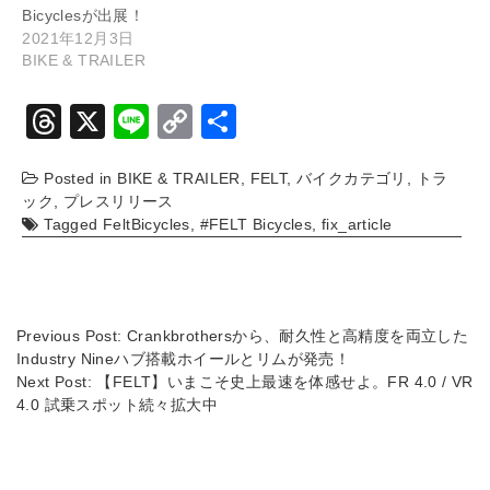
Bicyclesが出展！
2021年12月3日
BIKE & TRAILER
T
X
Li
C
共
hr
n
o
有
Posted in
BIKE & TRAILER
,
FELT
,
バイクカテゴリ
,
トラ
e
e
p
ック
,
プレスリリース
a
y
Tagged
FeltBicycles
,
#FELT Bicycles
,
fix_article
d
Li
s
n
k
Previous Post:
Crankbrothersから、耐久性と高精度を両立した
Industry Nineハブ搭載ホイールとリムが発売！
Next Post:
【FELT】いまこそ史上最速を体感せよ。FR 4.0 / VR
4.0 試乗スポット続々拡大中