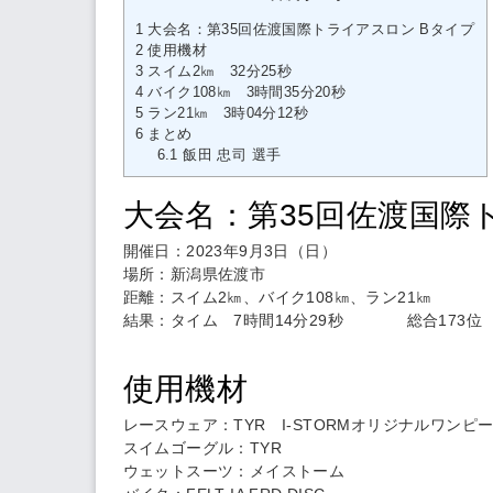
1
大会名：第35回佐渡国際トライアスロン Bタイプ
2
使用機材
3
スイム2㎞ 32分25秒
4
バイク108㎞ 3時間35分20秒
5
ラン21㎞ 3時04分12秒
6
まとめ
6.1
飯田 忠司 選手
大会名：第35回佐渡国際
開催日：2023年9月3日（日）
場所：新潟県佐渡市
距離：スイム2㎞、バイク108㎞、ラン21㎞
結果：タイム 7時間14分29秒 総合173位
使用機材
レースウェア：TYR I-STORMオリジナルワンピ
スイムゴーグル：TYR
ウェットスーツ：メイストーム