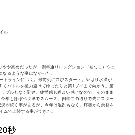
イル
よりやや高めだったが、例年通りロングジョン（袖なし）ウェ
になるような事はなかった。
タートラインにつく。最前列に並びスタート。やはり水温が
えてバトルを極力避けてゆったりと第1ブイまで向かう。第
トラブルもなく到達。疲労感も程よい感じなので、そのまま
。今年もほぼベタ凪でスムーズ。例年この辺りで先にスター
状況が続く事があるが、今年は混乱もなく、序盤から余裕を
タイムで上陸する事ができた。
20秒