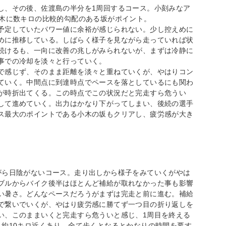
し、その後、佐渡島の半分を1周回するコース。小刻みなア
小木に数キロの比較的勾配のある坂がポイント。
予定していたパワー値に余裕が感じられない。少し控えめに
めに推移している。しばらく様子を見ながら走っていれば状
続けるも、一向に改善の兆しがみられないが、まずは冷静に
事での冷却を淡々と行っていく。
で感じず、そのまま距離を淡々と重ねていくが、やはりコン
ていく。中間点に到達時点でペースを落としているにも関わ
が時折出てくる。この時点でこの状況だと完走すら危うい
して進めていく。出力はかなり下がってしまい、後続の選手
ス最大のポイントである小木の坂もクリアし、疲労感が大き
がら日陰がないコース。走り出しから様子をみていくがやは
ブルからバイク後半はほとんど補給が取れなかった事も影響
い暑さ。どんなペースだろうがまずは完走と前に進む。補給
で繋いでいくが、やはり疲労感に勝てず一つ目の折り返しを
い、このままいくと完走すら危ういと感じ、1周目を終える
く約10キロ近くあり、全て歩くとなるとかなりの時間を要す