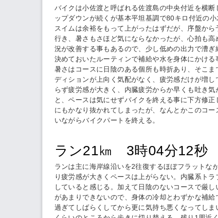
バイクは小佐渡と呼ばれる佐渡島の中央付近を横断
ップダウンが続くが基本平坦基調で80キロ付近の
スイムは余裕をもって上がったはずだが、序盤から
行き、暑さもさほど気にならなかったが、心拍も高
況が改善する事もあるので、少し低めの出力で漕ぎ
決めておいたルーティンで補給や水を身体にかける
暑さはコースに日陰のある個所も時折あり、そこま
ディションが上向く気配がなく、疲労感だけが増し
らず疲労感が大きく、内臓疲労からか早くも吐き気
と、ペースは気にせずバイクを終える事に下方修正
にもかなり抜かれてしまったが、なんとかこのコー
いながらバイクパートを終える。
ラン21㎞ 3時04分12秒
ランは主に海岸線沿いを2往復するほぼフラットな
り疲労感が大きくペースは上がらない。内臓系トラ
していると感じる。加えて日陰のないコースで厳し
があまりできないので、身体の冷却とわずかな補給
過ぎてしばらくしてから更に気持ち悪くなってしま
くらいのところから歩きに切り替える。残り1周近