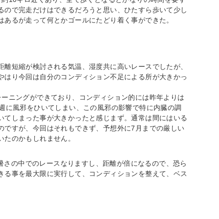
るので完走だけはできるだろうと思い、ひたすら歩いて少し
はあるが走って何とかゴールにたどり着く事ができた。
距離短縮が検討される気温、湿度共に高いレースでしたが、
やはり今回は自分のコンディション不足による所が大きかっ
レーニングができており、コンディション的には昨年よりは
2週に風邪をひいてしまい、この風邪の影響で特に内臓の調
いてしまった事が大きかったと感じまず。通常は間にはいる
のですが、今回はそれもできず、予想外に7月までの厳しい
いたのかもしれません。
しい暑さの中でのレースなりますし、距離が倍になるので、恐ら
きる事を最大限に実行して、コンディションを整えて、ベス