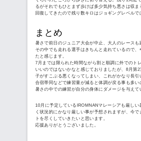
るがそれでもひとまず歩けば多少気持ち悪さは収ま
回復してきたので残り数キロはジョギングレベルで
まとめ
暑さで前日のジュニア大会が中止、大人のレースも
その中でも走れる選手はきちんと走れているので、
たと感じます。
7月までは限られた時間ながら割と順調に外でのト
いいのではないかなと感じておりましたが、8月第
子がすこぶる悪くなってしまい、これがかなり長引
合宿帯同などで練習量が減ると体調が戻る事も多い
暑さの中での練習が自分の身体にダメージを与えて
10月に予定しているIROMNANマレーシアも厳
く状況的にかなり厳しい事が予想されますが、今で
トを尽くしていきたいと思います。
応援ありがとうございました。