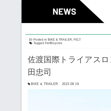
Skip
to
content
Posted in
BIKE & TRAILER
,
FELT
Tagged
FeltBicycles
佐渡国際トライアスロン
田忠司
BIKE & TRAILER
2023.09.19