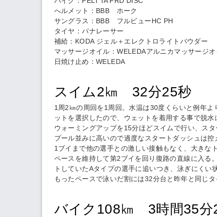
バイク：
FELT IA FRD DISC
へルメット：
BBB ホーク
サングラス：
BBB フルビューHC PH
タイヤ：パナレーサー
補給：KODA ジェル＋エレクトロライトパウダー
マッサージオイル：WELEDAアルニカマッサージオ
日焼け止め：WELEDA
スイム2㎞ 32分25秒
1周2㎞の周回を1周回。水温は30度くらいと例年
ットを選択したので、ウェットを着用する事で脱水
ウォーミングアップを15分ほどスイムで行い、ス
プール並みに高いので過度なスタートダッシュは控
1ブイまで他の選手との激しい接触もなく、大きな
ペースを維持して第2ブイを回り復路の直線に入る
トしていたAタイプの選手に追いつき、泳ぎにくい
もったペースで泳いだ割には32分台と昨年と同じ
バイク108㎞ 3時間35分