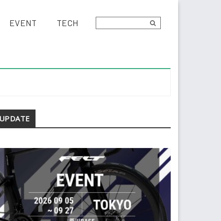
EVENT
TECH
econdary
UPDATE
idebar