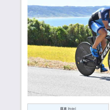
目次
[
hide
]