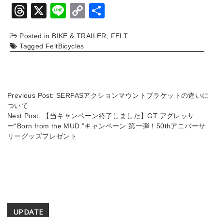
T
X
Li
C
共
hr
n
o
有
Posted in
BIKE & TRAILER
,
FELT
e
e
p
Tagged
FeltBicycles
a
y
d
Li
s
n
Previous Post:
SERFASアクションマウントブラケットの違いに
k
ついて
Next Post:
【当キャンペーン終了しました】GT アグレッサ
ー“Born from the MUD.”キャンペーン 第一弾！50thアニバーサ
リーグッズプレゼント
Secondary
UPDATE