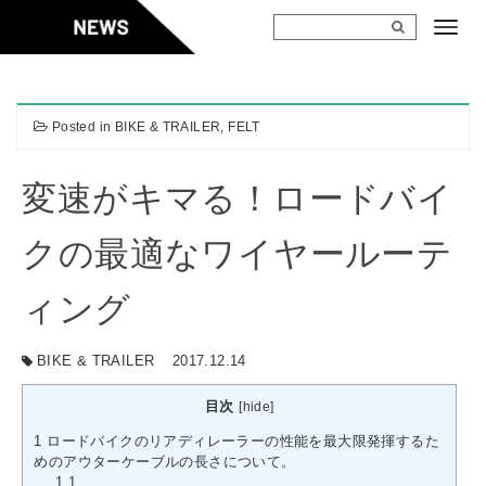
Skip
to
content
Posted in
BIKE & TRAILER
,
FELT
変速がキマる！ロードバイ
クの最適なワイヤールーテ
ィング
BIKE & TRAILER
2017.12.14
目次
[
hide
]
1
ロードバイクのリアディレーラーの性能を最大限発揮するた
めのアウターケーブルの長さについて。
1.1