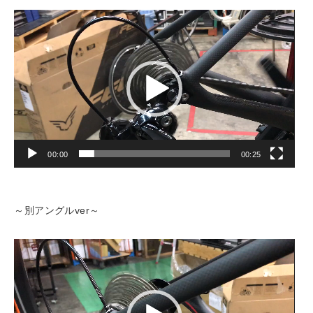
動
画
プ
レ
ー
ヤ
ー
00:00
00:25
～別アングルver～
動
画
プ
レ
ー