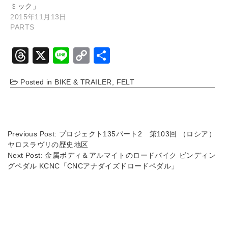
ミック」
2015年11月13日
PARTS
T
X
Li
C
共
hr
n
o
有
Posted in
BIKE & TRAILER
,
FELT
e
e
p
a
y
d
Li
s
n
Previous Post:
プロジェクト135パート2 第103回 （ロシア）
ヤロスラヴリの歴史地区
k
Next Post:
金属ボディ＆アルマイトのロードバイク ビンディン
グペダル KCNC「CNCアナダイズドロードペダル」