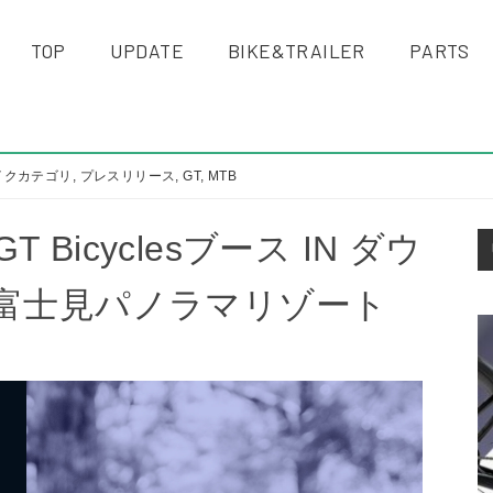
TOP
UPDATE
BIKE&TRAILER
PARTS
イクカテゴリ
,
プレスリリース
,
GT
,
MTB
S
icyclesブース IN ダウ
S
＠富士見パノラマリゾート