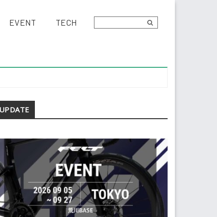
EVENT
TECH
econdary
UPDATE
idebar