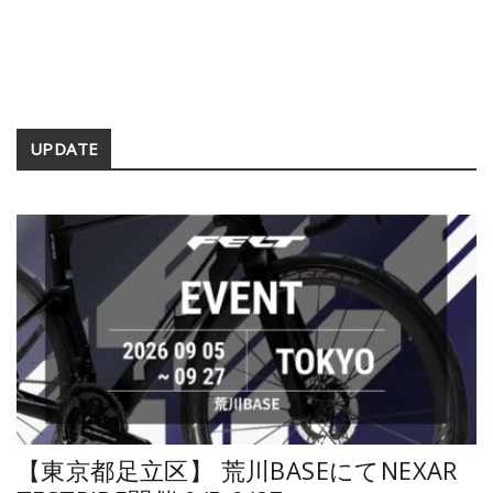
Secondary
UPDATE
Sidebar
【東京都足立区】 荒川BASEにてNEXAR