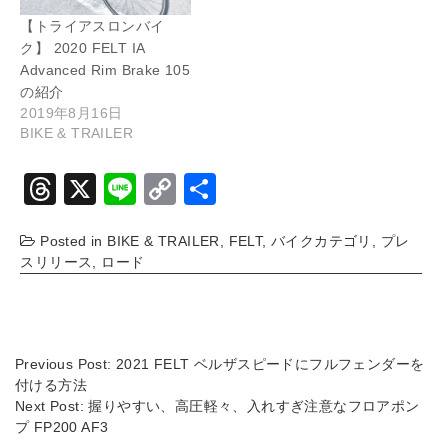
【トライアスロンバイ
ク】 2020 FELT IA
Advanced Rim Brake 105
の紹介
2019年8月16日
BIKE & TRAILER
T
X
Li
C
共
hr
n
o
有
Posted in
BIKE & TRAILER
,
FELT
,
バイクカテゴリ
,
プレ
e
e
p
スリリース
,
ロード
a
y
d
Li
s
n
Previous Post:
2021 FELT ベルザスピードにフルフェンダーを
k
付ける方法
Next Post:
握りやすい、高圧軽々、入れすぎ注意なフロアポン
プ FP200 AF3