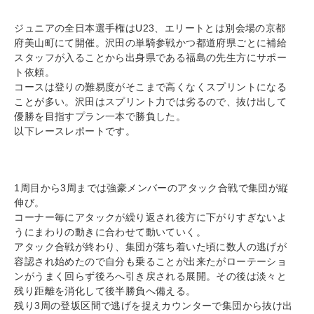
ジュニアの全日本選手権はU23、エリートとは別会場の京都
府美山町にて開催。沢田の単騎参戦かつ都道府県ごとに補給
スタッフが入ることから出身県である福島の先生方にサポー
ト依頼。
コースは登りの難易度がそこまで高くなくスプリントになる
ことが多い。沢田はスプリント力では劣るので、抜け出して
優勝を目指すプラン一本で勝負した。
以下レースレポートです。
1周目から3周までは強豪メンバーのアタック合戦で集団が縦
伸び。
コーナー毎にアタックが繰り返され後方に下がりすぎないよ
うにまわりの動きに合わせて動いていく。
アタック合戦が終わり、集団が落ち着いた頃に数人の逃げが
容認され始めたので自分も乗ることが出来たがローテーショ
ンがうまく回らず後ろへ引き戻される展開。その後は淡々と
残り距離を消化して後半勝負へ備える。
残り3周の登坂区間で逃げを捉えカウンターで集団から抜け出