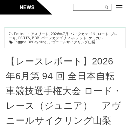
Skip
to
content
Posted in
アスリート
,
2026年7月
,
バイクカテゴリ
,
ロード
,
ブレ
ーキ
,
PARTS
,
BBB
,
パーツカテゴリ
,
ヘルメット
,
ケミカル
Tagged
BBBcycling
,
アヴニールサイクリング山梨
【レースレポート】2026
年6月第 94 回 全日本自転
車競技選手権大会 ロード・
レース（ジュニア） アヴ
ニールサイクリング山梨