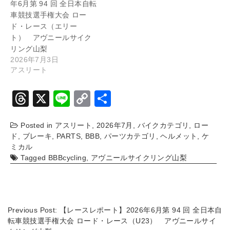
年6月第 94 回 全日本自転
車競技選手権大会 ロー
ド・レース（エリー
ト） アヴニールサイク
リング山梨
2026年7月3日
アスリート
T
X
Li
C
共
hr
n
o
有
Posted in
アスリート
,
2026年7月
,
バイクカテゴリ
,
ロー
e
e
p
ド
,
ブレーキ
,
PARTS
,
BBB
,
パーツカテゴリ
,
ヘルメット
,
ケ
a
y
ミカル
Tagged
BBBcycling
,
アヴニールサイクリング山梨
d
Li
s
n
k
Previous Post:
【レースレポート】2026年6月第 94 回 全日本自
転車競技選手権大会 ロード・レース（U23） アヴニールサイ