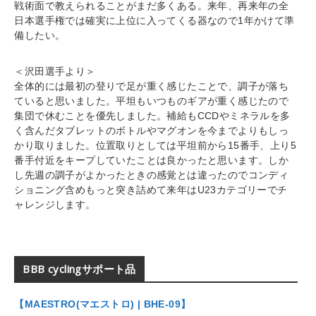
戦術面で教えられることがまだ多くある。来年、再来年の全
日本選手権では確実に上位に入ってくる器なので1年かけて準
備したい。
＜沢田選手より＞
全体的には最初の登りで足が重く感じたことで、調子が落ち
ていると思いました。平坦もいつものギアが重く感じたので
集団で休むことを優先しました。補給もCCDやミネラルを多
く含んだタブレットのボトルやマグオンを今までよりもしっ
かり取りました。位置取りとしては平坦前から15番手、上り5
番手付近をキープしていたことは良かったと思います。しか
し先週の調子がよかったときの感覚とは違ったのでコンディ
ショニング含めもっと突き詰めて来年はU23カテゴリーでチ
ャレンジします。
BBB cyclingサポート品
【MAESTRO(
マエストロ
) | BHE-09
】