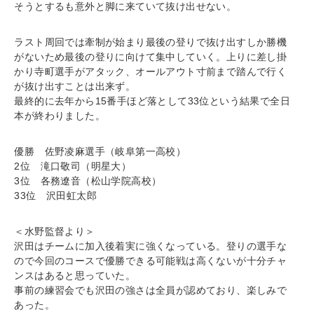
そうとするも意外と脚に来ていて抜け出せない。
ラスト周回では牽制が始まり最後の登りで抜け出すしか勝機
がないため最後の登りに向けて集中していく。上りに差し掛
かり寺町選手がアタック、オールアウト寸前まで踏んで行く
が抜け出すことは出来ず。
最終的に去年から15番手ほど落として33位という結果で全日
本が終わりました。
優勝 佐野凌麻選手（岐阜第一高校）
2位 滝口敬司（明星大）
3位 各務遼音（松山学院高校）
33位 沢田虹太郎
＜水野監督より＞
沢田はチームに加入後着実に強くなっている。登りの選手な
ので今回のコースで優勝できる可能戦は高くないが十分チャ
ンスはあると思っていた。
事前の練習会でも沢田の強さは全員が認めており、楽しみで
あった。