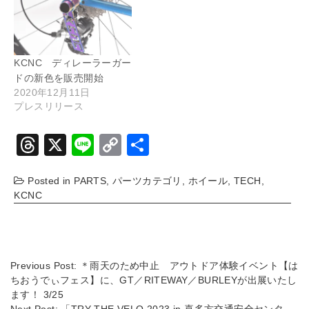
KCNC ディレーラーガー
ドの新色を販売開始
2020年12月11日
プレスリリース
T
X
Li
C
共
hr
n
o
有
Posted in
PARTS
,
パーツカテゴリ
,
ホイール
,
TECH
,
e
e
p
KCNC
a
y
d
Li
s
n
Previous Post:
＊雨天のため中止 アウトドア体験イベント【は
k
ちおうでぃフェス】に、GT／RITEWAY／BURLEYが出展いたし
ます！ 3/25
Next Post:
「TRY THE VELO 2023 in 喜多方交通安全センタ