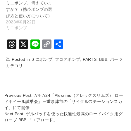
ミニポンプ、備えていま
すか？（携帯ポンプの選
び方と使い方について）
2023年6月22日
ミニポンプ
T
X
Li
C
共
hr
n
o
有
Posted in
ミニポンプ
,
フロアポンプ
,
PARTS
,
BBB
,
パーツ
e
e
p
カテゴリ
a
y
d
Li
s
n
Previous Post:
7/4-7/24「Alexrims（アレックスリムズ） ロー
k
ドホイール試乗会」三重県津市の「サイクルステーションスカ
イ」にて開催
Next Post:
ゲルパッドを使った快適性最高のロードバイク用グ
ローブ BBB 「エアロード」