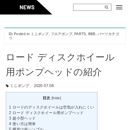
Skip
to
content
Posted in
ミニポンプ
,
フロアポンプ
,
PARTS
,
BBB
,
パーツカテゴ
リ
ロード ディスクホイール
用ポンプヘッドの紹介
ミニポンプ
2020.07.08
目次
[
hide
]
1
ロードのディスクホイールは空気が入れにくい
2
ロード ディスクホイール用ポンプヘッド
3
超小型ヘッド
4
使い方は簡単
5
構造は超シンプル