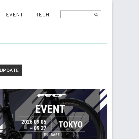
EVENT
TECH
econdary
UPDATE
idebar