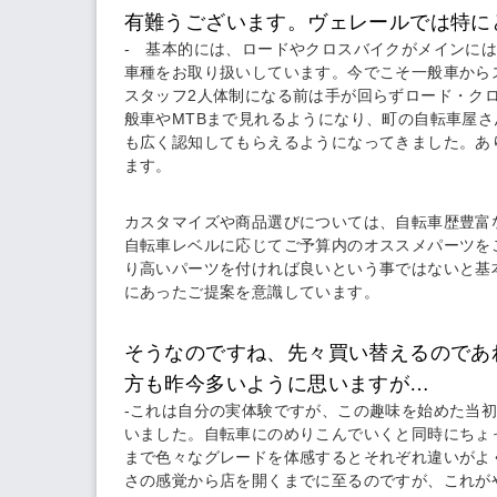
有難うございます。ヴェレールでは特に
- 基本的には、ロードやクロスバイクがメインに
車種をお取り扱いしています。今でこそ一般車から
スタッフ2人体制になる前は手が回らずロード・ク
般車やMTBまで見れるようになり、町の自転車屋
も広く認知してもらえるようになってきました。あ
ます。
カスタマイズや商品選びについては、自転車歴豊富
自転車レベルに応じてご予算内のオススメパーツを
り高いパーツを付ければ良いという事ではないと基
にあったご提案を意識しています。
そうなのですね、先々買い替えるのであ
方も昨今多いように思いますが…
-これは自分の実体験ですが、この趣味を始めた当
いました。自転車にのめりこんでいくと同時にちょ
まで色々なグレードを体感するとそれぞれ違いがよ
さの感覚から店を開くまでに至るのですが、これが