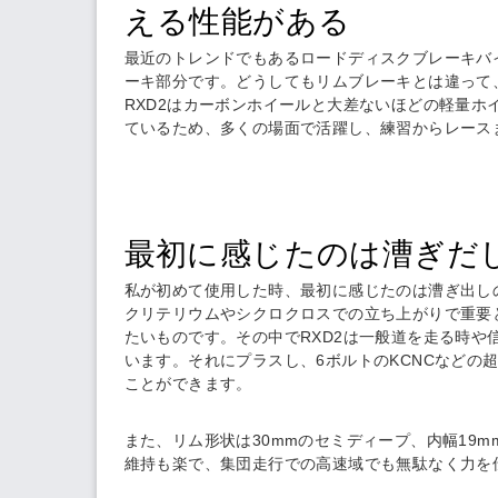
える性能がある
最近のトレンドでもあるロードディスクブレーキバ
ーキ部分です。どうしてもリムブレーキとは違って、
RXD2はカーボンホイールと大差ないほどの軽量
ているため、多くの場面で活躍し、練習からレース
最初に感じたのは漕ぎだ
私が初めて使用した時、最初に感じたのは漕ぎ出し
クリテリウムやシクロクロスでの立ち上がりで重要
たいものです。その中でRXD2は一般道を走る時
います。それにプラスし、6ボルトの
KCNCなどの
ことができます。
また、リム形状は30mmのセミディープ、内幅19
維持も楽で、集団走行での高速域でも無駄なく力を