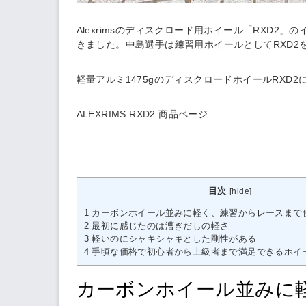
Alexrimsのディスクロード用ホイール「RXD2
きました。中島選手は練習用ホイールとしてRXD2
軽量アルミ1475gのディスクロードホイールRXD
ALEXRIMS RXD2 商品ページ
目次
[
hide
]
1
カーボンホイール並みに軽く、練習からレースまで
2
最初に感じたのは漕ぎだしの軽さ
3
軽いのにシャキシャキとした剛性がある
4
手頃な価格で初心者から上級者まで満足できるホイ
カーボンホイール並みに