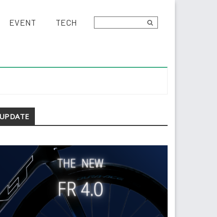
EVENT
TECH
econdary
UPDATE
idebar