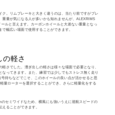
イク。リムブレーキと大きく違うのは、当たり前ですがブレ
重量が気になる人が多いかも知れませんが、ALEXRIMS
ホイールと言えます。カーボンホイールと大差ない重量となっ
まで幅広い場面で使用することができます。
しの軽さ
の軽さでした。漕ぎ出しの軽さは様々な場面で必要となり、
となってきます。また、練習では少しでもストレス無く走り
や信号待ちなどでこそ、このホイールの良い点が活かせると思
超軽量ローター
を選択することができ、さらに軽量化をする
mmのセミワイドなため、横風にも強いうえに巡航スピードの
伝えることができます。