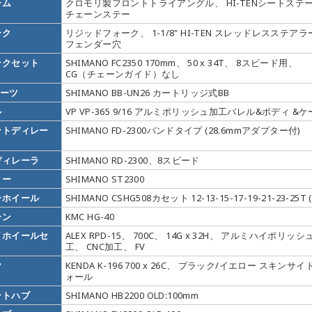
ーム
クロモリ製フロントトライアングル、 HI-TENシートステー
チェーンステー
ーク
リジッドフォーク、 1-1/8" HI-TEN スレッドレスステア
フェンダー穴
ンクセット
SHIMANO FC2350 170mm、 50 x 34T、 8スピード用、
CG（チェーンガイド）なし
パーツ
SHIMANO BB-UN26 カートリッジ式BB
ル
VP VP-365 9/16 アルミポリッシュ加工バレル&ボディ &
ントディレー
SHIMANO FD-2300バンドタイプ (28.6mmアダプター付)
ディレーラ
SHIMANO RD-2300、8スピード
ター
SHIMANO ST2300
ーホイール
SHIMANO CSHG508カセット 12-13-15-17-19-21-23-25T 
ーン
KMC HG-40
（ホイールセ
ALEX RPD-15、 700C、 14G x 32H、 アルミハイポリッシ
）
工、 CNC加工、 FV
ヤ
KENDA K-196 700 x 26C、 ブラック/イエロー スキンサイ
ォール
ントハブ
SHIMANO HB2200 OLD:100mm