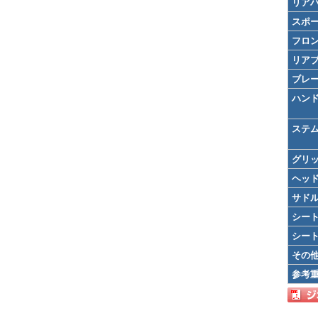
リア
スポ
フロ
リア
ブレ
ハン
ステ
グリ
ヘッ
サド
シー
シー
その
参考