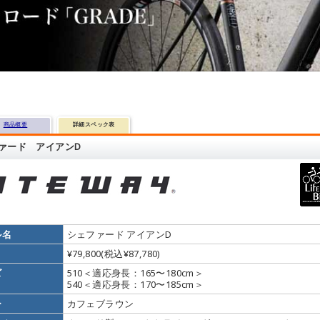
商品概要
詳細スペック表
ァード アイアンD
ル名
シェファード アイアンD
¥79,800(税込¥87,780)
ズ
510＜適応身長：165〜180cm＞
540＜適応身長：170〜185cm＞
ー
カフェブラウン