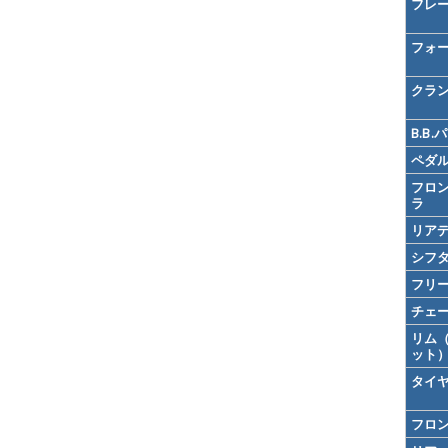
フレ
フォ
クラ
B.B.
ペダ
フロ
ラ
リア
シフ
フリ
チェ
リム
ット
タイ
フロ