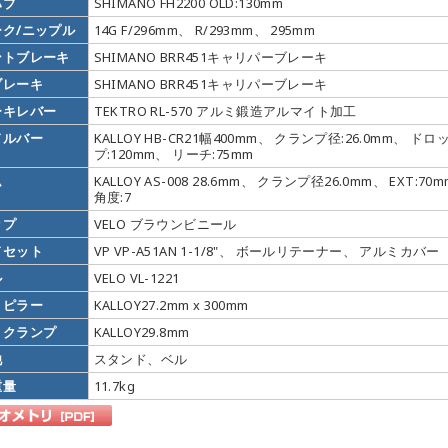
ハブ
SHIMANO FH2200 OLD:130mm
ーク/ニップル
14G F/296mm、 R/293mm、 295mm
ントブレーキ
SHIMANO BRR451キャリパーブレーキ
ブレーキ
SHIMANO BRR451キャリパーブレーキ
ーキレバー
TEKTRO RL-570 アルミ鍛造アルマイト加工
ドルバー
KALLOY HB-CR21幅400mm、 クランプ径:26.0mm、 ドロ
プ:120mm、 リーチ:75mm
ム
KALLOY AS-008 28.6mm、 クランプ径26.0mm、 EXT:70
角度:7
ップ
VELO ブラウンビニール
ドセット
VP VP-A51AN 1-1/8"、 ボールリテーナー、 アルミカバー
ル
VELO VL-1221
トピラー
KALLOY27.2mm x 300mm
トクランプ
KALLOY29.8mm
他
スタンド、ベル
重量
11.7kg