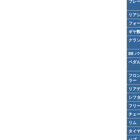
フレ
リア
フォ
ギヤ
クラ
BB 
ペダ
フロ
ラー
リア
シフ
フリ
チェ
リム
タイ
ハブ