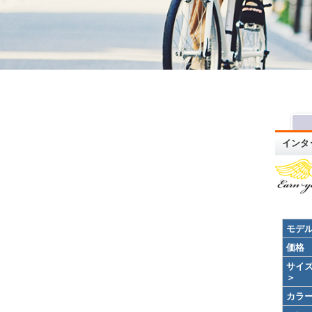
インタ
モデ
価格
サイ
＞
カラ