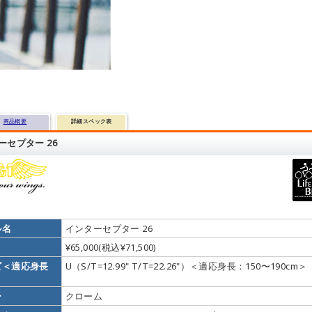
商品概要
詳細スペック表
ーセプター 26
ル名
インターセプター 26
¥65,000(税込¥71,500)
ズ＜適応身長
U（S/T=12.99" T/T=22.26"）＜適応身長：150〜190cm＞
ー
クローム