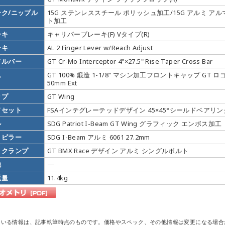
ーク/ニップル
15G ステンレススチール ポリッシュ加工/15G アルミ アル
ト加工
ーキ
キャリパーブレーキ(F) Vタイプ(R)
ーキ
AL 2 Finger Lever w/Reach Adjust
ドルバー
GT Cr-Mo Interceptor 4"×27.5" Rise Taper Cross Bar
ム
GT 100% 鍛造 1-1/8" マシン加工フロントキャップ GT ロ
50mm Ext
ップ
GT Wing
ドセット
FSAインテグレーテッドデザイン 45×45°シールドベアリン
ル
SDG Patriot I-Beam GT Wing グラフィック エンボス加工
トピラー
SDG I-Beam アルミ 6061 27.2mm
トクランプ
GT BMX Race デザイン アルミ シングルボルト
他
—
重量
11.4kg
ている情報は、記事執筆時点のものです。価格やスペック、その他情報は変更になる場合