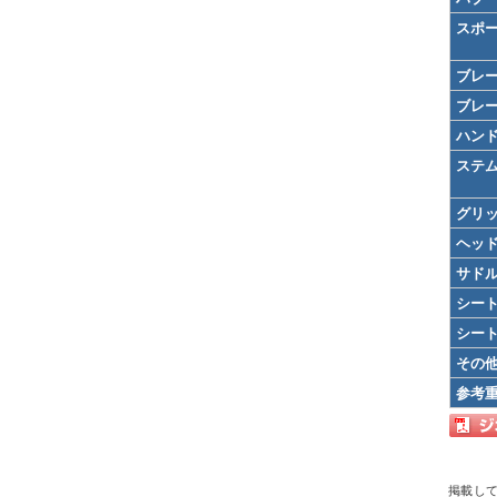
スポ
ブレ
ブレ
ハン
ステ
グリ
ヘッ
サド
シー
シー
その
参考
掲載し