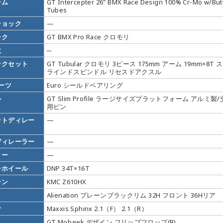
ーム
GT Intercepter 26" BMX Race Design 100% Cr-Mo w/But
Tubes
ショック
—
ーク
GT BMX Pro Race クロモリ
数
─
ンクセット
GT Tubular クロモリ 3ピース 175mm アーム 19mm×8T 
ラインドスピンドル リセスドアクスル
パーツ
Euro シールドベアリング
ル
GT Slim Profile ラージサイズプラットフォーム アルミ製
用ピン
ントディレー
—
ディレーラー
—
ター
—
ーホイール
DNP 34T×16T
ーン
KMC Z610HX
Alienation プレーンブラックリム 32H フロント 36Hリア
ヤ
Maxxis Sphinx 2.1（F） 2.1（R）
GT Mohawk デザイン フリップフロップ(R)