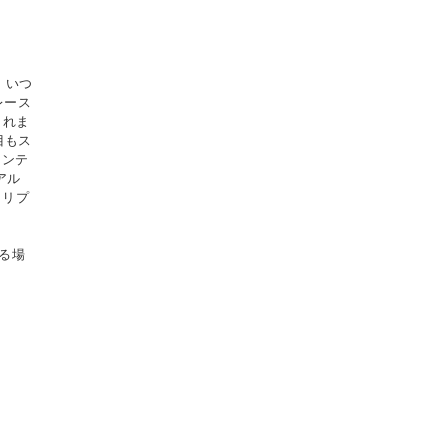
。いつ
レース
くれま
目もス
ョンテ
アル
トリプ
る場