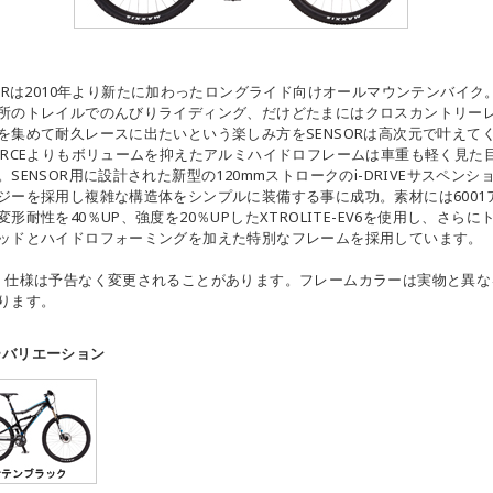
SORは2010年より新たに加わったロングライド向けオールマウンテンバイク
所のトレイルでのんびりライディング、だけどたまにはクロスカントリー
を集めて耐久レースに出たいという楽しみ方をSENSORは高次元で叶えて
ORCEよりもボリュームを抑えたアルミハイドロフレームは車重も軽く見た
。SENSOR用に設計された新型の120mmストロークのi-DRIVEサスペンシ
ジーを採用し複雑な構造体をシンプルに装備する事に成功。素材には6001
変形耐性を40％UP、強度を20％UPしたXTROLITE-EV6を使用し、さらに
ッドとハイドロフォーミングを加えた特別なフレームを採用しています。
・仕様は予告なく変更されることがあります。フレームカラーは実物と異な
ります。
ーバリエーション