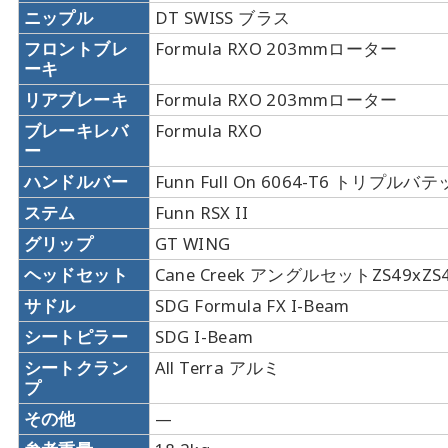
ニップル
DT SWISS ブラス
フロントブレ
Formula RXO 203mmローター
ーキ
リアブレーキ
Formula RXO 203mmローター
ブレーキレバ
Formula RXO
ー
ハンドルバー
Funn Full On 6064-T6 トリプル
ステム
Funn RSX II
グリップ
GT WING
ヘッドセット
Cane Creek アングルセットZS49xZS
サドル
SDG Formula FX I-Beam
シートピラー
SDG I-Beam
シートクラン
All Terra アルミ
プ
その他
—