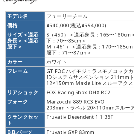
モデル名
フューリーチーム
価格
¥540,000(税込¥594,000)
サイズ＜適応
S（450）＜適応身長：165〜180c
身長＞＜適応
下：70〜85cm＞
股下＞
M（461）＜適応身長：170〜185c
股下：71〜87cm＞
カラー
ホワイト
フレーム
GT FOC ハイモジュラスモノコック
IDシステムサスペンション 211mm
12×150mm Maxle Lite スルーアク
リアショック
FOX Racing Shox DHX RC2
フォーク
Marzocchi 889 RC3 EVO
203mmトラベル 20×110mmスル
クランクセッ
Truvativ Desendent 1.1 36T
ト
B.B.パーツ
Truvativ GXP 83mm