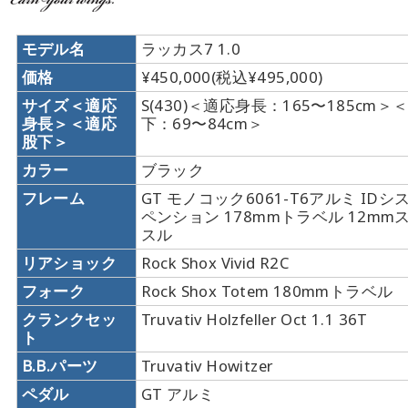
モデル名
ラッカス7 1.0
価格
¥450,000(税込¥495,000)
サイズ＜適応
S(430)＜適応身長：165〜185cm＞
身長＞＜適応
下：69〜84cm＞
股下＞
カラー
ブラック
フレーム
GT モノコック6061-T6アルミ ID
ペンション 178mmトラベル 12mm
スル
リアショック
Rock Shox Vivid R2C
フォーク
Rock Shox Totem 180mmトラベル
クランクセッ
Truvativ Holzfeller Oct 1.1 36T
ト
B.B.パーツ
Truvativ Howitzer
ペダル
GT アルミ