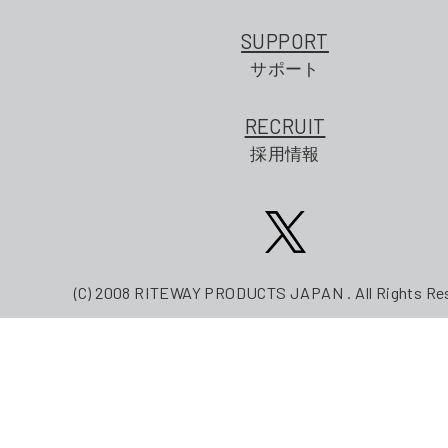
SUPPORT
サポート
RECRUIT
採用情報
(C) 2008 RITEWAY PRODUCTS JAPAN . All Rights Re