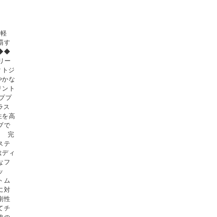
 軽
覇す
◆◆
リー
クトジ
やかな
リント
ププ
ラス
性を高
ブで
】 完
ステ
はディ
なフ
ッ
トム
に対
剛性
てチ