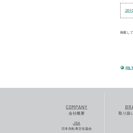
20
掲載し
FE
COMPANY
BR
会社概要
取り扱
JBA
日本自転車文化協会