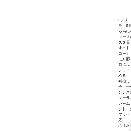
Fシリ
量、剛
る為に
レース
ズを貫
オメト
コーナ
に対応
ロによ
シェイ
める。
補強し
全に一
ンレス
レーラ
レーム
ジ】 
ブラケ
応。 
の追求