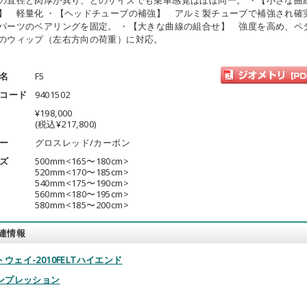
の直径と肉厚が異り、どのサイズでも乗車感覚はほぼ同一。 ・【小さな曲
】 軽量化 ・【ヘッドチューブの補強】 アルミ製チューブで補強され確
パーツのベアリングを固定。 ・【大きな曲線の組合せ】 強度を高め、ペ
のウィップ（左右方向の荷重）に対応。
名
F5
コード
9401502
¥198,000
(税込¥217,800)
ー
グロスレッド/カーボン
ズ
500mm<165〜180cm>
520mm<170〜185cm>
540mm<175〜190cm>
560mm<180〜195cm>
580mm<185〜200cm>
連情報
ウェイ-2010FELTハイエンド
インプレッション