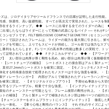
ーズは、ジロデイタリアやツールドフランスでの活躍が証明した走行性能。
性感、快適性、高い旋廻性能。 すべてが高次元で実現された、レースを制
存在するラインナップ。 ◆◆ レースに出場する全てのライダーの為に 
に出場したならばライダーにとって究極の武器になるバイク ── それがFシ
くコンセプトです。FELT独特のSEMI COMPACTGEOMETRY（セミコンパ
リー）で設計されたフレームは、ライダーの能力を最大限に引き出し、鮮
リングを可能にし、上りでもスピードが持続し、ゴール前では強力なスプ
し勝利をもたらします。Fシリーズの高水準の性能は数多くの実戦で、トッ
って証明されています。 ◆◆ F テクニカルデザイン ◆◆ ・【アワーグ
プ】 太い部分は肉厚が厚く剛性を高め、細い部分は肉厚が薄く振動吸収
 ・【シートチューブの補強】 シートポストとの接合部はアルミ製チュー
、直径27.2mmのシートポストを確実に固定。 ・【モノコックモノステー
体化する特殊接合技術で処理されたモノステーは十分な強度を確保。 ・【
製ディレーラハンガー】 内部がアルミで補強されたディレーラハンガー
を確実に固定。 ・【オリジナルドロップアウト】 予期せぬ事故から大切
を守るリプレーザブル。軽量で十分な強度。 ・【インテグレイテッドブリ
最短のチェーンステーが可能となり、フレーム後部の剛性が向上。 ・【ボ
ットの補強】 アルミ製チューブで補強されたネジ部はBBパーツの組付け
・【チェーンステーをボトムブラケットにインテグレイテッド】 徹底した
から一体化。 ・【乗り心地と剛性のバランス】 それぞれのサイズによっ