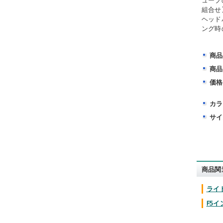
ューブ
組合せ
ヘッド
ング時
商品
商品
価格
カラ
サイ
商品関
ライト
F5