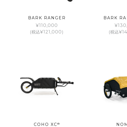
BARK RANGER
BARK RA
¥
110,000
¥
130
(税込
¥
121,000
)
(税込
¥
1
COHO XC
®
NO