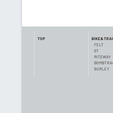
TOP
BIKE&TRA
FELT
GT
RITEWAY
BOMBTRA
BURLEY