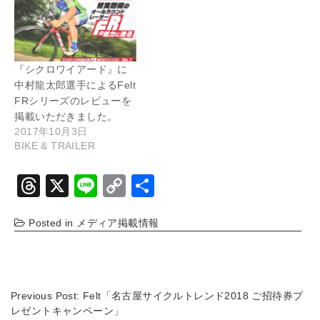
『シクロワイアード』に
中村龍太郎選手によるFelt
FRシリーズのレビューを
掲載いただきました。
2017年10月3日
BIKE & TRAILER
T
X
Li
C
共
hr
n
o
有
Posted in
メディア掲載情報
e
e
p
a
y
d
Li
s
n
Previous Post:
Felt「名古屋サイクルトレンド2018 ご招待券プ
レゼントキャンペーン」