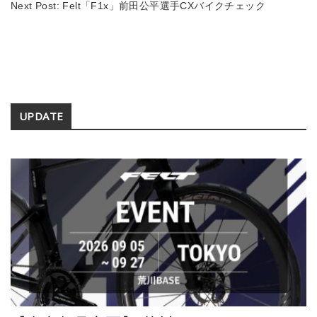
k
Next Post:
Felt「F1x」前田公平選手CXバイクチェック
Secondary
UPDATE
Sidebar