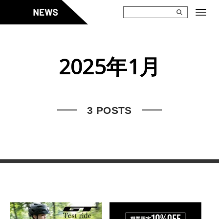
Skip
to
content
2025年1月
3 POSTS