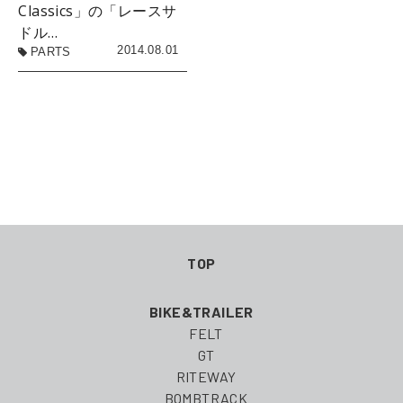
Classics」の「レースサ
ドル…
2014.08.01
PARTS
TOP
BIKE&TRAILER
FELT
GT
RITEWAY
BOMBTRACK