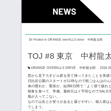
Skip
to
content
Posted in
ORANGE overALLS drive 中村龍太郎
TOJ #8 東京 中村龍
ORANGE OVERALLS DRIVE 中村龍太郎
2016.0
窓から見下ろすビル群を見て帰ってきたことを実感
日比谷公園のスタートが11時なので朝ごはんはのん
体の慣れか、緊張か。結局8日間で「よく寝て疲れ
朝食を食べて、準備。最終日はド平坦なのでSALIC
風が入ってこない。
なので山岳とか登りがあると曇りやすい。個人差は
てしまう。