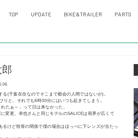
TOP
UPDATE
BIKE&TRAILER
PARTS
S
太郎
S
6.06
する(千葉在住なのでそこまで都会の人間ではないが)。
びりと。それでも6時30分にはいつも起きてしまう。
とれたぁ～」って日は来なかった。
Eに変更。幸也さんと同じモデルのSALICEは視界が広くて
あるけど頬骨の関係で僕の場合はほっぺに下レンズが当たっ