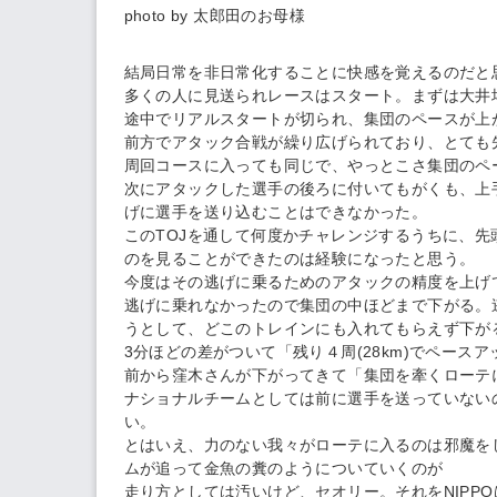
photo by 太郎田のお母様
結局日常を非日常化することに快感を覚えるのだと
多くの人に見送られレースはスタート。まずは大井
途中でリアルスタートが切られ、集団のペースが上
前方でアタック合戦が繰り広げられており、とても
周回コースに入っても同じで、やっとこさ集団のペ
次にアタックした選手の後ろに付いてもがくも、上
げに選手を送り込むことはできなかった。
このTOJを通して何度かチャレンジするうちに、
のを見ることができたのは経験になったと思う。
今度はその逃げに乗るためのアタックの精度を上げ
逃げに乗れなかったので集団の中ほどまで下がる。
うとして、どこのトレインにも入れてもらえず下が
3分ほどの差がついて「残り４周(28km)でペー
前から窪木さんが下がってきて「集団を牽くローテ
ナショナルチームとしては前に選手を送っていない
い。
とはいえ、力のない我々がローテに入るのは邪魔を
ムが追って金魚の糞のようについていくのが
走り方としては汚いけど、セオリー。それをNIPP