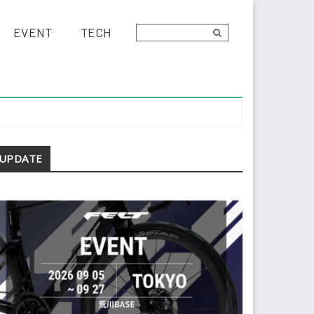
EVENT
TECH
econdary
UPDATE
idebar