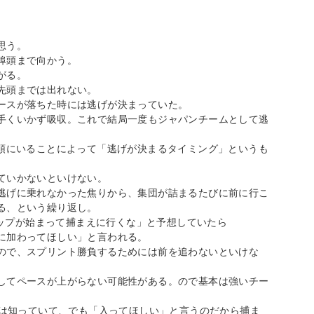
思う。
埠頭まで向かう。
がる。
先頭までは出れない。
ースが落ちた時には逃げが決まっていた。
手くいかず吸収。これで結局一度もジャパンチームとして逃
先頭にいることによって「逃げが決まるタイミング」というも
ていかないといけない。
逃げに乗れなかった焦りから、集団が詰まるたびに前に行こ
る、という繰り返し。
スアップが始まって捕まえに行くな」と予想していたら
に加わってほしい」と言われる。
ので、スプリント勝負するためには前を追わないといけな
してペースが上がらない可能性がある。ので基本は強いチー
Oは知っていて、でも「入ってほしい」と言うのだから捕ま