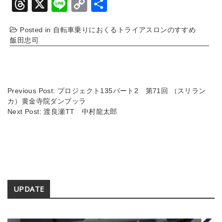
T
X
Li
C
共
hr
n
o
有
Posted in
自転車乗りにおくるトライアスロンのすすめ
e
e
p
飯田忠司
a
y
d
Li
s
n
Previous Post:
プロジェクト135パート2 第71回 （スリラン
k
カ）黄金寺院ダンブッラ
Next Post:
渡良瀬TT 中村龍太郎
Secondary
UPDATE
Sidebar