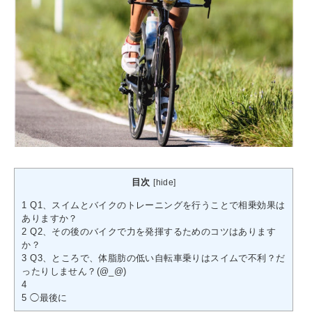
目次
[
hide
]
1
Q1、スイムとバイクのトレーニングを行うことで相乗効果は
ありますか？
2
Q2、その後のバイクで力を発揮するためのコツはあります
か？
3
Q3、ところで、体脂肪の低い自転車乗りはスイムで不利？だ
ったりしません？(@_@)
4
5
◯最後に