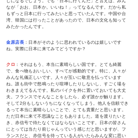
じになるでしょう。でも「日本に行くんだ」と言えば、みん
なが「おお、日本か。いいね！」ってなるんです。だから私
もずっと日本に行ってみたいと思っていたんです。中国や台
湾、韓国には行ったことがあったので、日本の文化も知って
みたかったんです。
金原店長
：日本がそのように思われているのは嬉しいです
ね。実際に日本に来てみてどうですか？
クロ
：それはもう、本当に素晴らしい国です。とても綺麗
で、食べ物もおいしい、すべてが感動的です。特に、人々が
みんな礼儀正しいです。人々が互いに敬意を払っています
ね。誰も街中で怒鳴ったり喧嘩したりしないし、すごく場を
わきまえてるんです。私のバイクを外に置いておいても大丈
夫。フランスでそんなことをしたら、必ず誰かが触ります。
そして2分もしないうちになくなってしまう。他人を信頼でき
るって本当に素晴らしいことで、とても貴重だと思います。
ただ日本に来て不思議なこともありました。道を渡りたいと
き、赤信号で待たなくてはならないことです。日本の皆さん
にとっては当たり前じゃんっていう感じだと思いますが、フ
ランスだと、赤信号を待っている人がいたらみんな変に思い