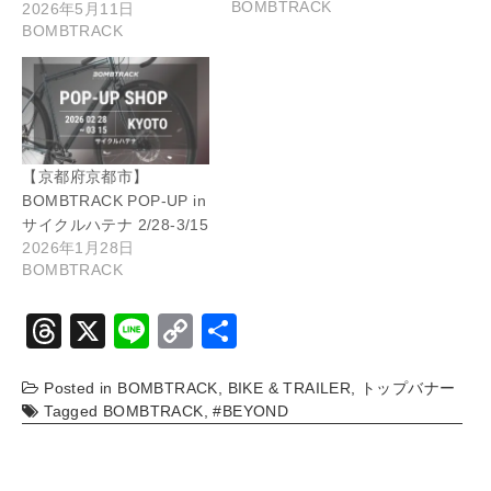
BOMBTRACK
2026年5月11日
BOMBTRACK
【京都府京都市】
BOMBTRACK POP-UP in
サイクルハテナ 2/28-3/15
2026年1月28日
BOMBTRACK
T
X
Li
C
共
hr
n
o
有
Posted in
BOMBTRACK
,
BIKE & TRAILER
,
トップバナー
e
e
p
Tagged
BOMBTRACK
,
#BEYOND
a
y
d
Li