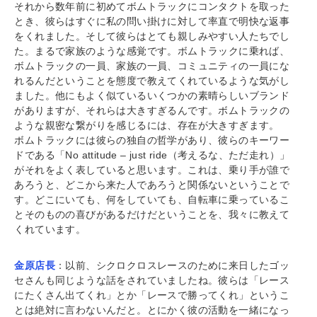
それから数年前に初めてボムトラックにコンタクトを取った
とき、彼らはすぐに私の問い掛けに対して率直で明快な返事
をくれました。そして彼らはとても親しみやすい人たちでし
た。まるで家族のような感覚です。ボムトラックに乗れば、
ボムトラックの一員、家族の一員、コミュニティの一員にな
れるんだということを態度で教えてくれているような気がし
ました。他にもよく似ているいくつかの素晴らしいブランド
がありますが、それらは大きすぎるんです。ボムトラックの
ような親密な繋がりを感じるには、存在が大きすぎます。
ボムトラックには彼らの独自の哲学があり、彼らのキーワー
ドである「No attitude – just ride（考えるな、ただ走れ）」
がそれをよく表していると思います。これは、乗り手が誰で
あろうと、どこから来た人であろうと関係ないということで
す。どこにいても、何をしていても、自転車に乗っているこ
とそのものの喜びがあるだけだということを、我々に教えて
くれています。
金原店長
：以前、シクロクロスレースのために来日したゴッ
セさんも同じような話をされていましたね。彼らは「レース
にたくさん出てくれ」とか「レースで勝ってくれ」というこ
とは絶対に言わないんだと。とにかく彼の活動を一緒になっ