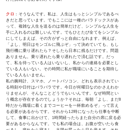
クロ
：そうなんです。私は、人生はもっとシンプルであるべ
きだと思っています。でもここには一種のパラドックスがあ
って、複雑な人生を送るのは簡単だけど、シンプルな人生を
手に入れるのは難しいんです。でもひとたび全てをシンプル
にしてしまえば、その方がずっと自由になれます。例えば、
「よし、明日はモンゴルに飛ぶぞ」って決めていても、もし
飛行機に乗り遅れたら？そしたら日本に残るだけです。問題
ありません。乗り遅れたら乗り遅れたで済む話です。だっ
て、私を待っている人はいないし、私からの連絡を必要とし
ている人もいない。その時間に私が職場にいることを期待し
ている人もいません。
私の腕時計、スマホ、ノートパソコン、どれも表示されてい
る時刻や日付はバラバラです。今日が何曜日なのかさえわか
りませんが、そんなことどうでもいいんです。なぜ時間とい
う概念が存在するのでしょうか？それは、毎朝「よし、まだ8
時だから職場に着くまでコーヒーを一杯飲めるぞ」って言え
る必要があるからです。それから12時になったら仕事を中断
して、食事に出かけて、1時間経ったらまた自分の席に戻る必
要があるからなんです。でも私の場合は、お腹が空いたら食
べるし、疲れたら寝るし、太陽が昇ったら目を覚ます。それ