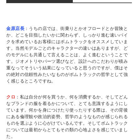
金原店長
：うちの店では、街乗りとかオフロードとか冒険と
か、どこを目指したいかに関わらず、しっかり進む速いバイ
クを求めているお客様にはボムトラックをオススメしていま
す。当然モデルごとのキャラクターの違いはありますが、ど
のモデルにも共通して言えることは、よく進むということで
す。ジオメトリやパーツ選びなど、設計へのこだわりが積み
重なってそういう結果になっていると思うのですが、僕はそ
の絶対の信頼性みたいなものがボムトラックの哲学として強
く感じるところですね。
クロ
：私は自分が何を買うか、何を消費するか、そしてどん
なブランドの服を着るかについて、とても意識するようにし
ています。何かを身につけたり使ったりする際は、その背後
にある倫理観や政治的姿勢、哲学のようなものが感じられる
ものを選ぶように心がけているんです。そしてボムトラック
については最初からとてもその類の心地よさを感じていまし
た。