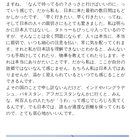
ますね。「なんで待ってるの？さっさと行けばいいのに」っ
ていう感じで。だから私も、日本に来た最初の数日間はもど
かしかったです。「早く行きたい、早く行きたい」ってね。
そして日本の人々の親切さにもとても驚きました。私は明ら
かに日本人ではないし、タトゥーもびっしり入っているので
すが、そんなことは全く問題にならず、人々は本当に、本当
に親切で、いつも細心の注意を払い、常に気を配ってくれま
す。それと私が日本語を理解できないとわかると、みんない
つも手助けしてくれたり、物事を教えてくれたりします。そ
れは本当にありがたいことです。だから私は、ここが自分の
故郷ではないなんて感じません。もちろん私は日本人ではあ
りませんが、温かく迎えられているといつでも感じることが
できるんです。
よその国のことで申し訳ないんだけど、インドやバングラデ
シュ、パキスタン、アフガニスタンなんかに行くと、みん
な、何百人もの人たちが「うわ」って感じでじろじろ見てく
るんです。でも日本では、誰もが適度な距離を保ってくれる
ので、とても居心地がいいんです。