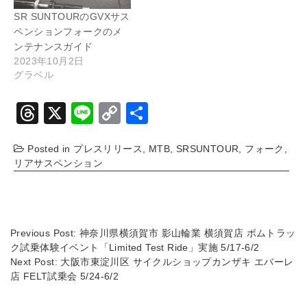
SR SUNTOURのGVXサス
ペンションフォークのメ
ンテナンスガイド
2023年10月2日
グラベル
T
X
Li
C
共
hr
n
o
有
Posted in
プレスリリース
,
MTB
,
SRSUNTOUR
,
フォーク
,
e
e
p
リアサスペンション
a
y
d
Li
s
n
Previous Post:
神奈川県横須賀市 影山輪業 横須賀店 ボムトラッ
k
ク試乗体験イベント「Limited Test Ride」実施 5/17-6/2
Next Post:
大阪市東淀川区 サイクルショップカンザキ エバーレ
店 FELT試乗会 5/24-6/2